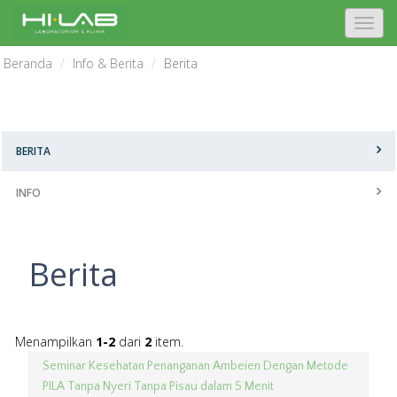
T
o
Beranda
Info & Berita
Berita
g
g
l
e
n
BERITA
a
v
INFO
i
g
a
Berita
t
i
o
n
Menampilkan
1-2
dari
2
item.
Seminar Kesehatan Penanganan Ambeien Dengan Metode
PILA Tanpa Nyeri Tanpa Pisau dalam 5 Menit